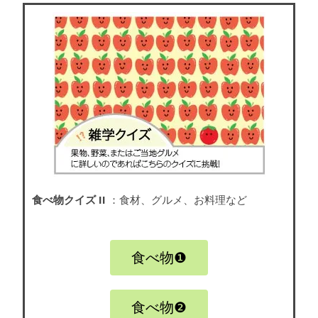
食べ物クイズ II
：食材、グルメ、お料理など
食べ物❶
食べ物❷