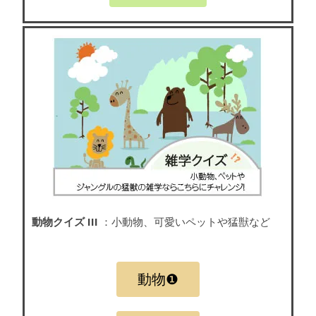
動物クイズ III
：小動物、可愛いペットや猛獣など
動物❶