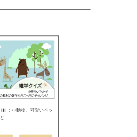
III
：小動物、可愛いペッ
など