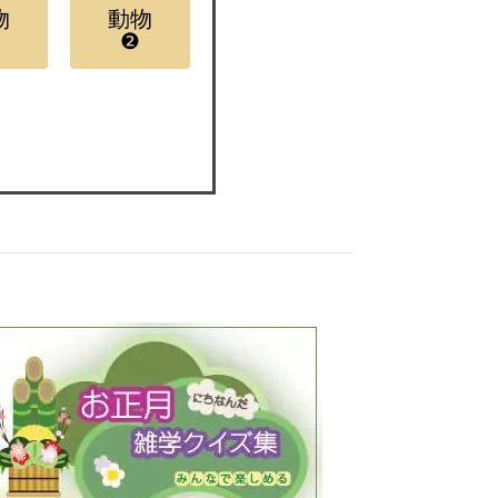
物
動物
❷