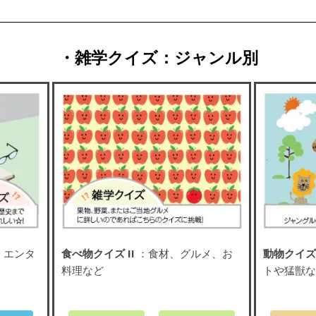
・雑学クイズ：ジャンル別
、エンタ
食べ物クイズ II
：食材、グルメ、お
動物クイズ 
料理など
トや猛獣