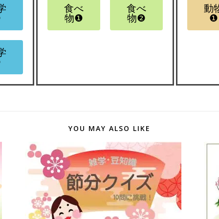
学
食べ
食べ
動
❷
物❶
物❷
❶
学
❹
YOU MAY ALSO LIKE