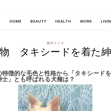
HOME
BEAUTY
HEALTH
WORK
LIVI
雑学クイズ
物 タキシードを着た
の特徴的な毛色と性格から「タキシード
紳士」とも呼ばれる犬種は？