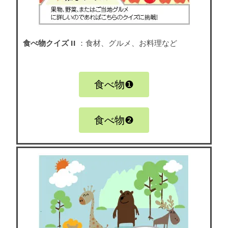
食べ物クイズ II
：食材、グルメ、お料理など
食べ物❶
食べ物❷