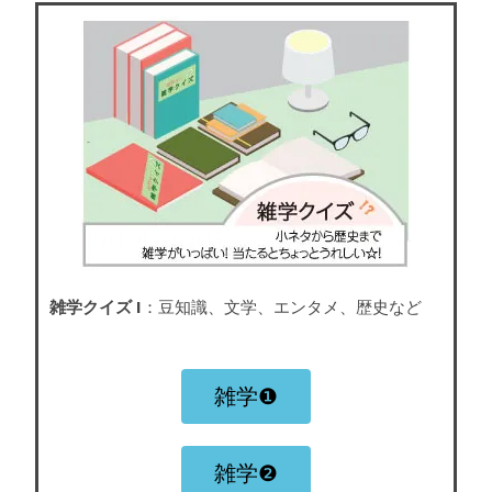
雑学クイズ I
：豆知識、文学、エンタメ、歴史など
雑学❶
雑学❷