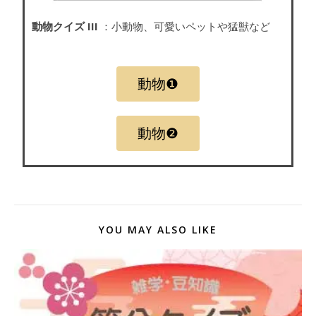
動物クイズ III
：小動物、可愛いペットや猛獣など
動物❶
動物❷
YOU MAY ALSO LIKE