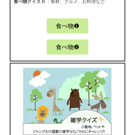
食べ物クイズ II
：食材、グルメ、お料理など
食べ物❶
食べ物❷