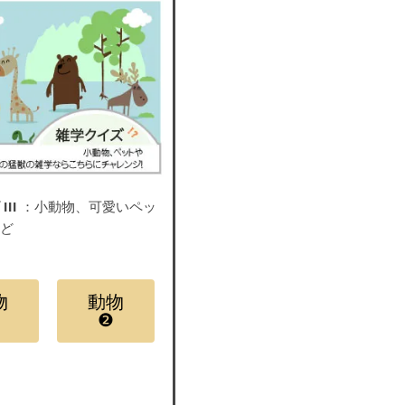
III
：小動物、可愛いペッ
など
物
動物
❷