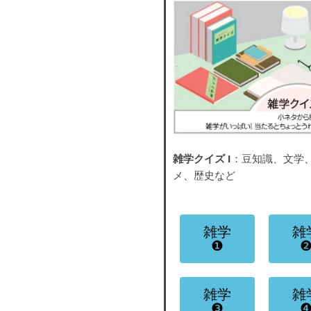
雑学クイズ I
：豆知識、文学
メ、歴史など
雑学
雑
❶
雑学
雑
❸