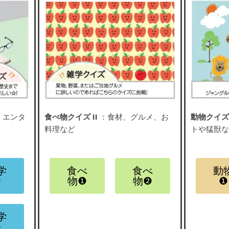
、エンタ
食べ物クイズ II
：食材、グルメ、お
動物クイズ 
料理など
トや猛獣
学
食べ
食べ
動
❷
物❶
物❷
❶
学
❹