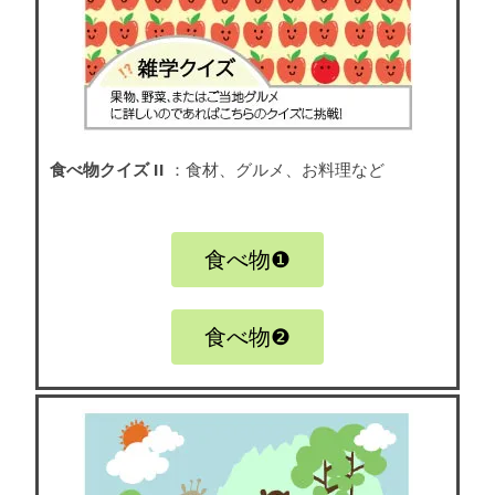
食べ物クイズ II
：食材、グルメ、お料理など
食べ物❶
食べ物❷