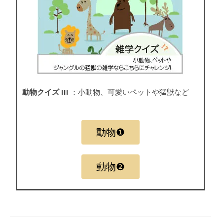
動物クイズ III
：小動物、可愛いペットや猛獣など
動物❶
動物❷