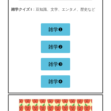
雑学クイズ I
：豆知識、文学、エンタメ、歴史など
雑学❶
雑学❷
雑学❸
雑学❹