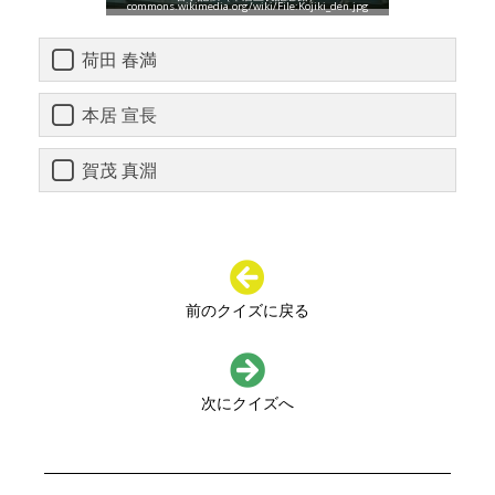
commons.wikimedia.org/wiki/File:Kojiki_den.jpg
荷田 春満
本居 宣長
賀茂 真淵
前のクイズに戻る
次にクイズへ