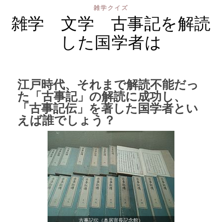
雑学クイズ
雑学 文学 古事記を解読
した国学者は
江戸時代、それまで解読不能だっ
た「古事記」の解読に成功し、
「古事記伝」を著した国学者とい
えば誰でしょう？
古事記伝（本居宣長記念館）