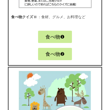
食べ物クイズ II
：食材、グルメ、お料理など
食べ物❶
食べ物❷