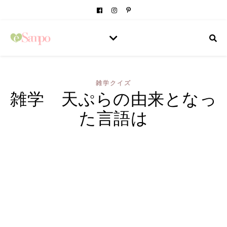
雑学クイズ
雑学 天ぷらの由来となっ
た言語は