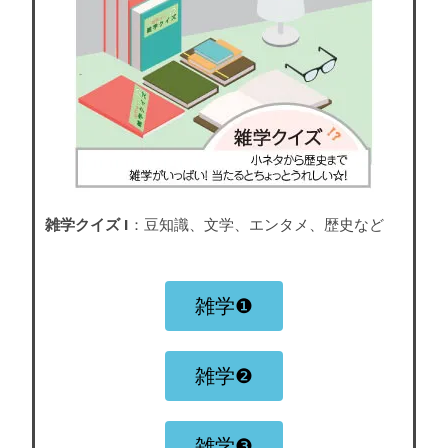
雑学クイズ I
：豆知識、文学、エンタメ、歴史など
雑学❶
雑学❷
雑学❸