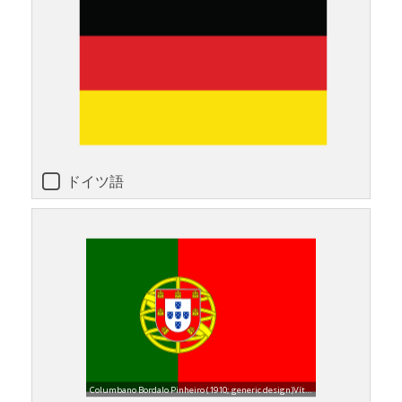
ドイツ語
Columbano Bordalo Pinheiro (1910; generic design)Vítor Luís Rodrigues; António Martins-Tuválkin (2004; this specific vector set: see sources), Public domain, via Wikimedia Commons