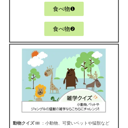
食べ物❶
食べ物❷
動物クイズ III
：小動物、可愛いペットや猛獣など