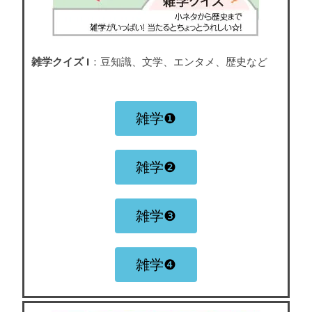
雑学クイズ I
：豆知識、文学、エンタメ、歴史など
雑学❶
雑学❷
雑学❸
雑学❹