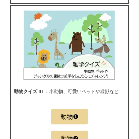
動物クイズ III
：小動物、可愛いペットや猛獣など
動物❶
動物❷