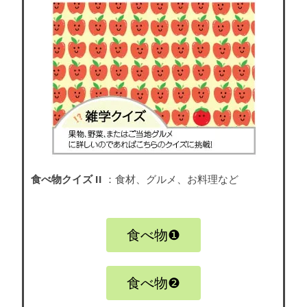
食べ物クイズ II
：食材、グルメ、お料理など
食べ物❶
食べ物❷