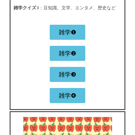
雑学クイズ I
：豆知識、文学、エンタメ、歴史など
雑学❶
雑学❷
雑学❸
雑学❹