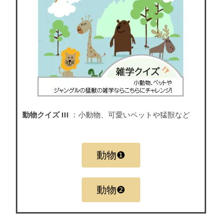
動物クイズ III
：小動物、可愛いペットや猛獣など
動物❶
動物❷