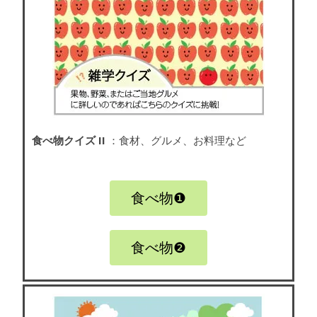
食べ物クイズ II
：食材、グルメ、お料理など
食べ物❶
食べ物❷