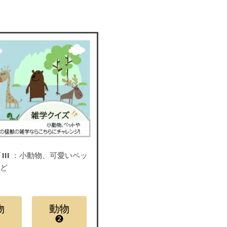
III
：小動物、可愛いペッ
など
物
動物
❷