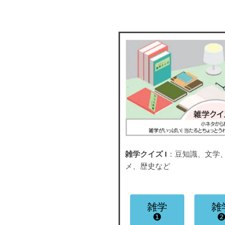
雑学クイズ I
：豆知識、文学
メ、歴史など
雑学
雑
❶