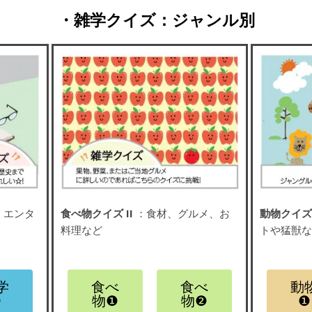
・雑学クイズ：ジャンル別
、エンタ
食べ物クイズ II
：食材、グルメ、お
動物クイズ 
料理など
トや猛獣
学
食べ
食べ
動
❷
物❶
物❷
❶