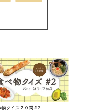
べ物クイズ２０問＃2