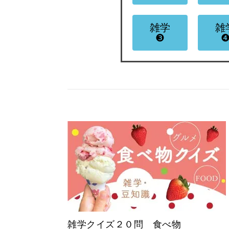
雑学
雑
❸
雑学クイズ２０問 食べ物