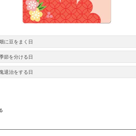
畑に豆をまく日
季節を分ける日
鬼退治をする日
る