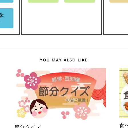
学
❹
YOU MAY ALSO LIKE
食
節分クイズ