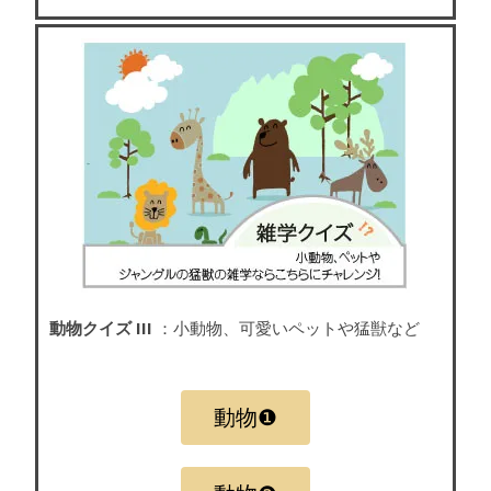
動物クイズ III
：小動物、可愛いペットや猛獣など
動物❶