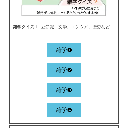
雑学クイズ I
：豆知識、文学、エンタメ、歴史など
雑学❶
雑学❷
雑学❸
雑学❹