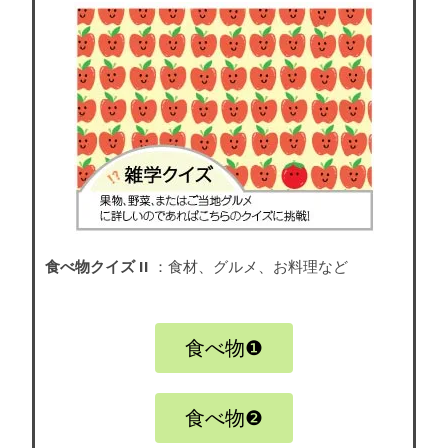
食べ物クイズ II
：食材、グルメ、お料理など
食べ物❶
食べ物❷