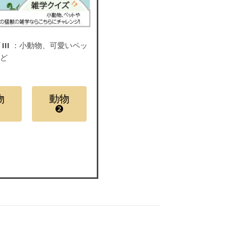
III
：小動物、可愛いペッ
など
物
動物
❷