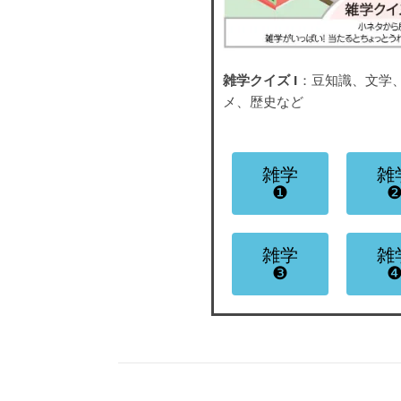
雑学クイズ I
：豆知識、文学
メ、歴史など
雑学
雑
❶
雑学
雑
❸