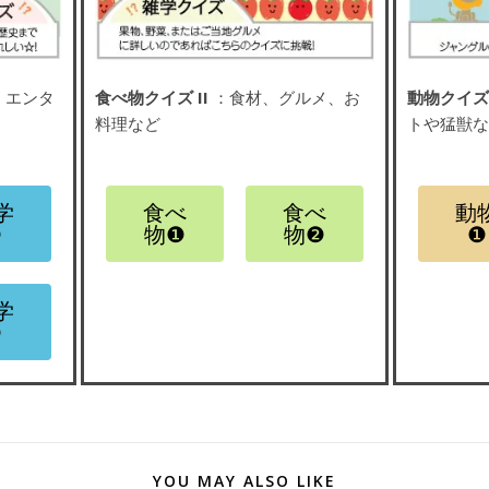
、エンタ
食べ物クイズ II
：食材、グルメ、お
動物クイズ 
料理など
トや猛獣
学
食べ
食べ
動
❷
物❶
物❷
❶
学
❹
YOU MAY ALSO LIKE