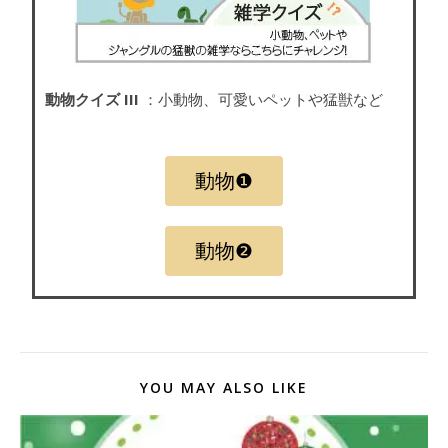
動物クイズ III
：小動物、可愛いペットや猛獣など
動物❶
動物❷
YOU MAY ALSO LIKE