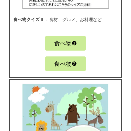
食べ物クイズ II
：食材、グルメ、お料理など
食べ物❶
食べ物❷