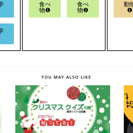
学
食べ
食べ
動
❷
物❶
物❷
❶
学
❹
YOU MAY ALSO LIKE