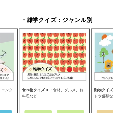
・雑学クイズ：ジャンル別
、エンタ
食べ物クイズ II
：食材、グルメ、お
動物クイズ 
料理など
トや猛獣