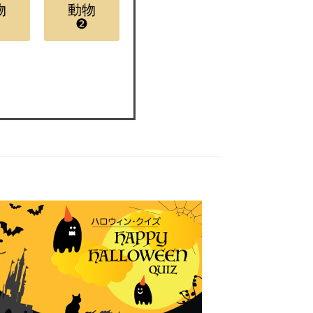
物
動物
❷