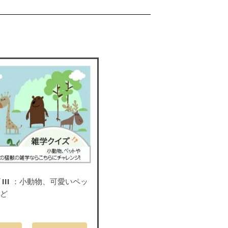
III
：小動物、可愛いペッ
など