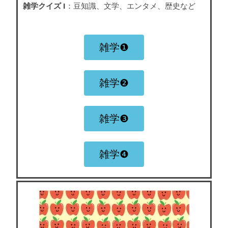
雑学クイズ I
：豆知識、文学、エンタメ、歴史など
雑学❶
雑学❷
雑学❸
雑学❹