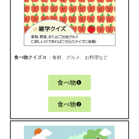
食べ物クイズ II
：食材、グルメ、お料理など
食べ物❶
食べ物❷