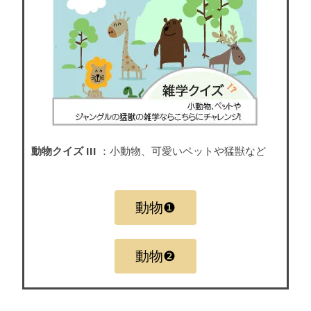
動物クイズ III
：小動物、可愛いペットや猛獣など
動物❶
動物❷