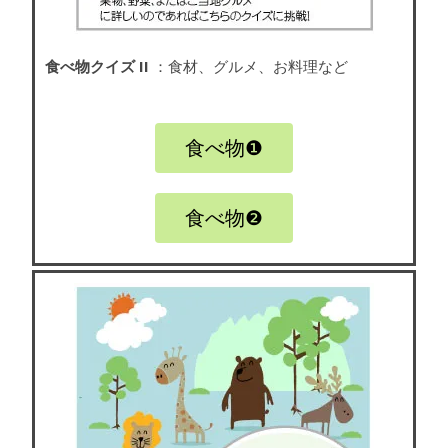
食べ物クイズ II
：食材、グルメ、お料理など
食べ物❶
食べ物❷