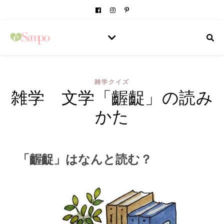
雑学クイズ
雑学 文学「齷齪」の読み
かた
「齷齪」はなんと読む？