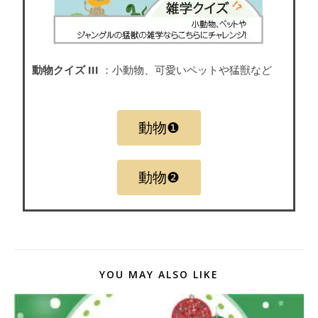
動物クイズ III
：小動物、可愛いペットや猛獣など
動物❶
動物❷
YOU MAY ALSO LIKE