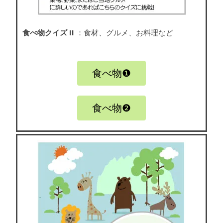
食べ物クイズ II
：食材、グルメ、お料理など
食べ物❶
食べ物❷