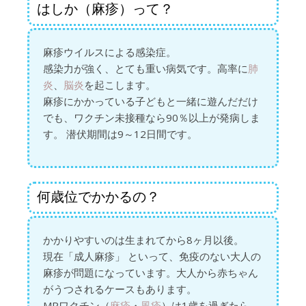
はしか（麻疹）って？
麻疹ウイルスによる感染症。
感染力が強く、とても重い病気です。高率に
肺
炎
、
脳炎
を起こします。
麻疹にかかっている子どもと一緒に遊んだだけ
でも、ワクチン未接種なら90％以上が発病しま
す。 潜伏期間は9～12日間です。
何歳位でかかるの？
かかりやすいのは生まれてから8ヶ月以後。
現在「成人麻疹」 といって、免疫のない大人の
麻疹が問題になっています。大人から赤ちゃん
がうつされるケースもあります。
MRワクチン（
麻疹
・
風疹
）は1歳を過ぎたら、