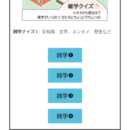
雑学クイズ I
：豆知識、文学、エンタメ、歴史など
雑学❶
雑学❷
雑学❸
雑学❹