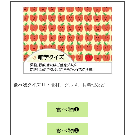
食べ物クイズ II
：食材、グルメ、お料理など
食べ物❶
食べ物❷