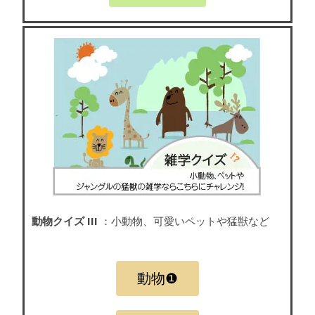
動物クイズ III
：小動物、可愛いペットや猛獣など
動物❶