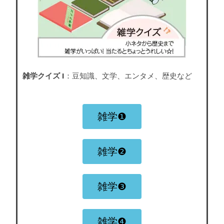
雑学クイズ I
：豆知識、文学、エンタメ、歴史など
雑学❶
雑学❷
雑学❸
雑学❹