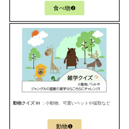
食べ物❷
動物クイズ III
：小動物、可愛いペットや猛獣など
動物❶