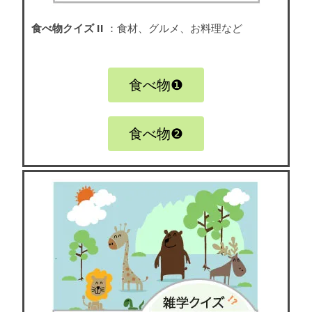
食べ物クイズ II
：食材、グルメ、お料理など
食べ物❶
食べ物❷