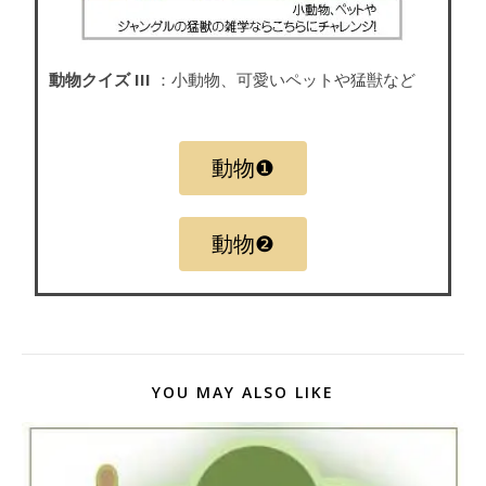
動物クイズ III
：小動物、可愛いペットや猛獣など
動物❶
動物❷
YOU MAY ALSO LIKE