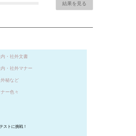
5 社内・社外文書
6 社内・社外マナー
 社外秘など
 マナー色々
テストに挑戦！