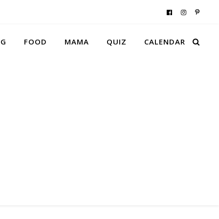
NG
FOOD
MAMA
QUIZ
CALENDAR