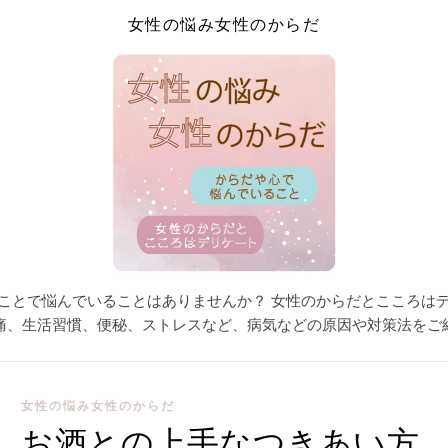
女性の悩み女性のからだ
ことで悩んでいることはありませんか？ 女性のからだとこころは
理痛、生活習慣、便秘、ストレスなど、病気などの原因や対策法をご
女性の悩み女性のからだ
お酒との上手なつきあい方