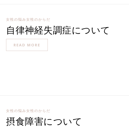
女性の悩み女性のからだ
自律神経失調症について
READ MORE
女性の悩み女性のからだ
摂食障害について